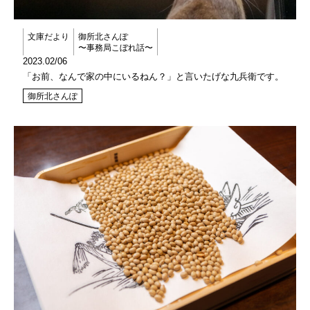
文庫だより
御所北さんぽ
〜事務局こぼれ話〜
2023.02/06
「お前、なんで家の中にいるねん？」と言いたげな九兵衛です。
御所北さんぽ