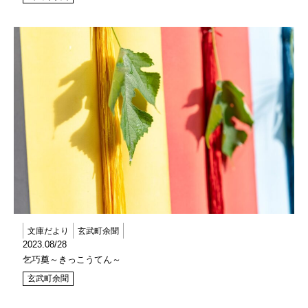
文庫だより
玄武町余聞
2023.08/28
乞巧奠～きっこうてん～
玄武町余聞