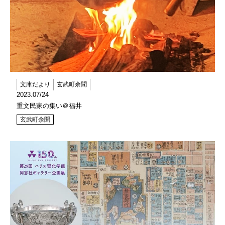
文庫だより
玄武町余聞
2023.07/24
重文民家の集い＠福井
玄武町余聞