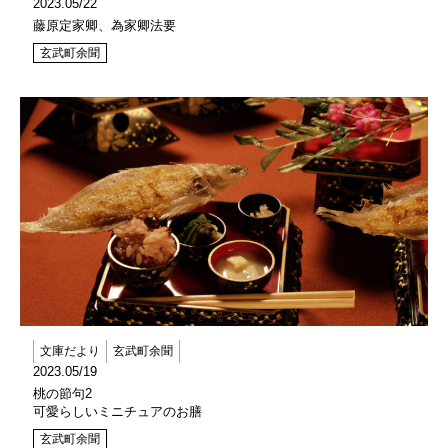
2023.05/22
藤原定家卿、為家卿法要
玄武町余聞
文庫だより
玄武町余聞
2023.05/19
桃の節句2
可愛らしいミニチュアのお膳
玄武町余聞