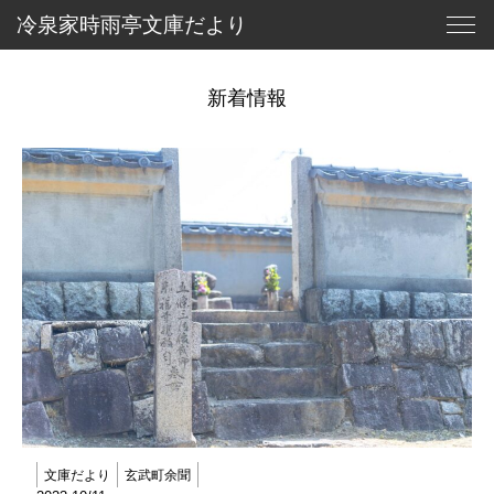
冷
泉
家
時
雨
亭
文
庫
だ
よ
り
北の大蔵
新着情報
冷泉家時雨亭文庫
冷泉家と土の蔵
北の大蔵・新設の背景
冷泉家について
文庫だより
冷泉家時雨亭文庫について
進捗報告
為人愚記
お知らせ
やまと歌がたり
寄付について
お問い合わせ
玄武町余聞
御所北さんぽ
文庫だより
玄武町余聞