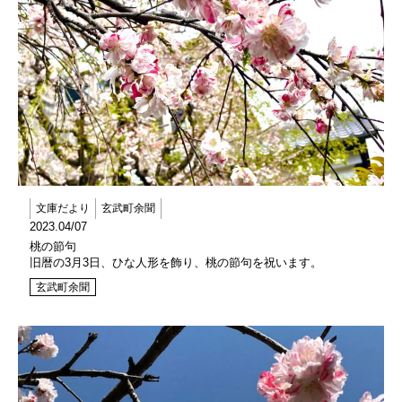
文庫だより
玄武町余聞
2023.04/07
桃の節句
旧暦の3月3日、ひな人形を飾り、桃の節句を祝います。
玄武町余聞