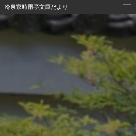
冷
泉
家
時
雨
亭
文
庫
だ
よ
り
北の大蔵
冷泉家時雨亭文庫
冷泉家と土の蔵
北の大蔵・新設の背景
冷泉家について
文庫だより
冷泉家時雨亭文庫について
進捗報告
為人愚記
お知らせ
やまと歌がたり
寄付について
お問い合わせ
玄武町余聞
御所北さんぽ