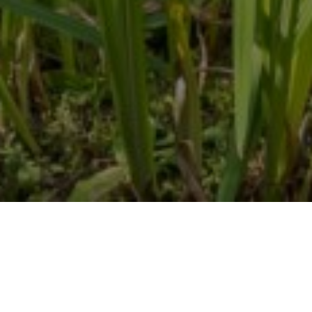
冷泉貴実子
やまと歌がたり
第八歌
聞き書き・田中康嗣