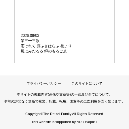
2026.08/03
202
第三十三歌
第
雨はれて 露ふきはらふ 梢より
もの
風にみだるる 蝉のもろごゑ
あ
プライバシーポリシー
このサイトについて
本サイトの掲載内容(画像や文章等)の一部及び全てについて、
事前の許諾なく無断で複製、転載、転用、
改変等の二次利用を固く禁じます。
Copyright©The Reizei Family All Rights Reserved.
This website is supported by
NPO Wajuku.