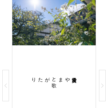
がたり
やまと
歌