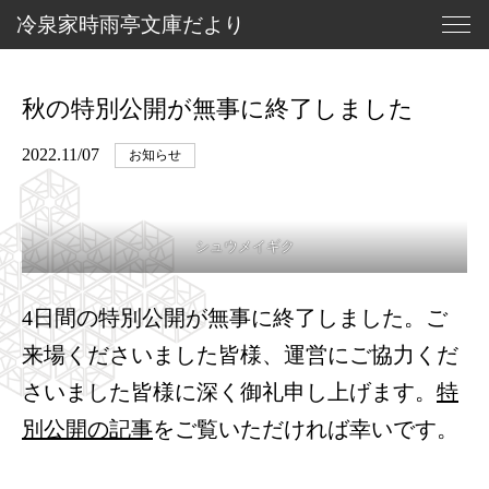
冷
泉
家
時
雨
亭
文
庫
だ
よ
り
北の大蔵
秋の特別公開が無事に終了しました
冷泉家時雨亭文庫
冷泉家と土の蔵
2022.11/07
お知らせ
北の大蔵・新設の背景
冷泉家について
文庫だより
冷泉家時雨亭文庫について
進捗報告
為人愚記
お知らせ
シュウメイギク
やまと歌がたり
寄付について
お問い合わせ
4日間の特別公開が無事に終了しました。ご
玄武町余聞
来場くださいました皆様、運営にご協力くだ
御所北さんぽ
さいました皆様に深く御礼申し上げます。
特
別公開の記事
をご覧いただければ幸いです。