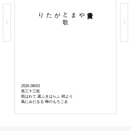
がたり
やまと
歌
2026.08/03
202
第三十三歌
第
雨はれて 露ふきはらふ 梢より
もの
風にみだるる 蝉のもろごゑ
あ