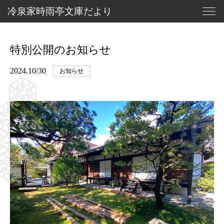
冷
泉
家
時
雨
亭
文
庫
だ
よ
り
北の大蔵
特別公開のお知らせ
冷泉家時雨亭文庫
冷泉家と土の蔵
2024.10/30
お知らせ
北の大蔵・新設の背景
冷泉家について
文庫だより
冷泉家時雨亭文庫について
進捗報告
為人愚記
お知らせ
やまと歌がたり
寄付について
お問い合わせ
玄武町余聞
御所北さんぽ