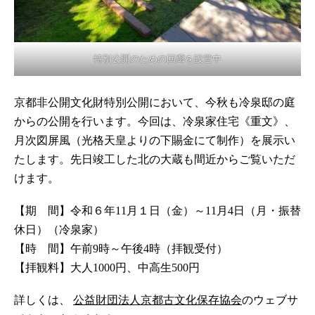
特別公開のための回廊を設営中
京都非公開文化財特別公開において、今秋も冷泉邸の庭
からの公開を行います。今回は、冷泉家住宅《重文》、
月次図屏風（光格天皇よりの下賜金にて制作）を展示い
たします。先日竣工した北の大蔵も間近からご覧いただ
けます。
【期 間】令和６年11月１日（金）～11月4日（月・振替
休日）（冷泉家）
【時 間】午前9時～午後4時（拝観受付）
【拝観料】大人1000円、中高生500円
詳しくは、
公益財団法人京都古文化保存協会
のウェブサ